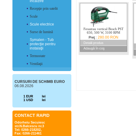
incălzire
•
Recepţie prin satelit
•
Scule
•
Scule electrice
Ferastrau vertical Bosch PST
•
Surse de lumină
650, 500 W, 3100 RPM
280.00 RON
Preţ :
Symalen - Tub
Detalii produs
•
protecţie pentru
instalaţii
Adaugă în coş
•
Termostate
•
Ventilaţii
CURSURI DE SCHIMB EURO
06.08.2026
1 EUR
lei
1 USD
lei
CONTACT RAPID
Odorheiu Secuiesc
str.N.Balcescu nr.3
Tel: 0266-218202,
Fax: 0266-211461