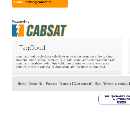
E-mail:
office@cabsat.ro
acumlator
nobo
calculator
calculator
nobo
nobo
termostat
nobo
caldura
incalzire,
nobo.
nobo,
incalzire,
cald,
cald,
acumlator
termostat
termostate
-
acumlator
incalzire,
nobo.
Rpc
cald,
ram
caldura
termostat
termostate
caldura,
incalzire
caldura,
caldura
acumlator
incalzire
caldura
cald,
Home
|
Despre Noi
|
Produse
|
Promoţii
|
Cum cumpăr?
|
Ştiri
|
Termeni şi condiţii