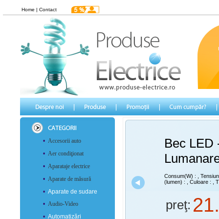
Home
|
Contact
Bec LED 
•
Accesorii auto
•
Aer condiţionat
Lumanare
•
Aparataje electrice
Consum(W) :
, Tensiu
•
Aparate de măsură
(lumen) :
, Culoare :
, T
•
Aparate de sudare
21
preţ:
•
Audio-Video
•
Automatizări