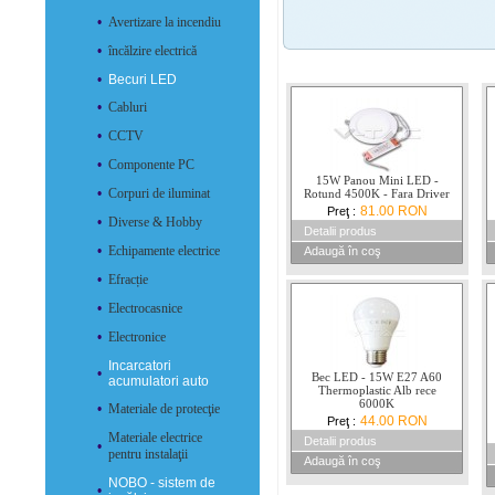
•
Avertizare la incendiu
•
încălzire electrică
•
Becuri LED
•
Cabluri
•
CCTV
•
Componente PC
15W Panou Mini LED -
•
Corpuri de iluminat
Rotund 4500K - Fara Driver
81.00 RON
Preţ :
•
Diverse & Hobby
Detalii produs
•
Echipamente electrice
Adaugă în coş
•
Efracție
•
Electrocasnice
•
Electronice
Incarcatori
•
Bec LED - 15W E27 A60
acumulatori auto
Thermoplastic Alb rece
6000K
•
Materiale de protecţie
44.00 RON
Preţ :
Materiale electrice
Detalii produs
•
pentru instalaţii
Adaugă în coş
NOBO - sistem de
•